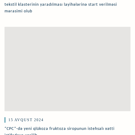
tekstil klasterinin yaradılması layihələrinə start verilməsi
mərasimi olub
15 AVQUST 2024
“CPC”-də yeni qlükoza fruktoza siropunun istehsalı xətti