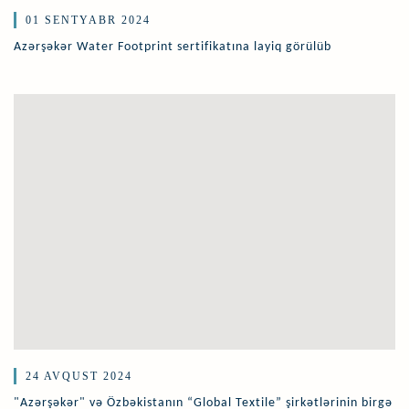
01 SENTYABR 2024
Azərşəkər Water Footprint sertifikatına layiq görülüb
24 AVQUST 2024
"Azərşəkər" və Özbəkistanın “Global Textile” şirkətlərinin birgə