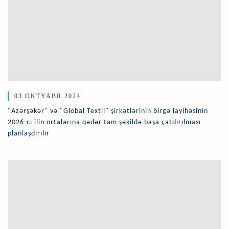
03 OKTYABR 2024
"Azərşəkər" və "Global Textil" şirkətlərinin birgə layihəsinin
2026-cı ilin ortalarına qədər tam şəkildə başa çatdırılması
planlaşdırılır