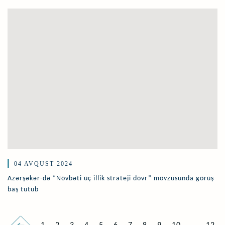
04 AVQUST 2024
Azərşəkər-də “Növbəti üç illik strateji dövr” mövzusunda görüş
baş tutub