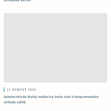
istifadəyə verilib
11 AVQUST 2024
Sahələrimizdə bioloji mübarizə üsulu olan trixoqrammadan
istifadə edilib