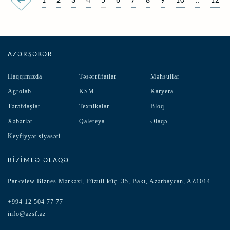
1
2
3
4
5
6
7
8
9
10
..
12
AZƏRŞƏKƏR
Haqqımızda
Təsərrüfatlar
Məhsullar
Agrolab
KSM
Karyera
Tərəfdaşlar
Texnikalar
Bloq
Xəbərlər
Qalereya
Əlaqə
Keyfiyyət siyasəti
BIZIMLƏ ƏLAQƏ
Parkview Biznes Mərkəzi, Füzuli küç. 35, Bakı, Azərbaycan, AZ1014
+994 12 504 77 77
info@azsf.az