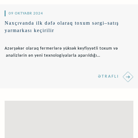
09 OKTYABR 2024
Naxçıvanda ilk dəfə olaraq toxum sərgi–satış
yarmarkası keçirilir
Azərşəkər olaraq fermerlərə yüksək keyfiyyətli toxum və
analizlərin ən yeni texnologiyalarla aparıldığı
laboratoriyamızın xidmətlərini təqdim edirik.
ƏTRAFLI