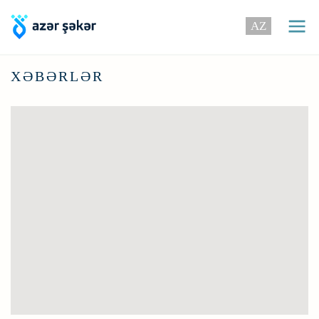
AZ
XƏBƏRLƏR