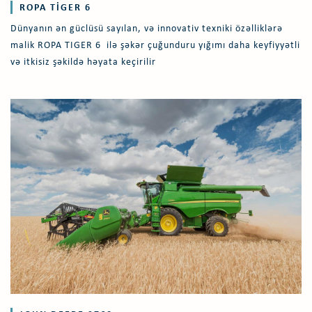
ROPA TIGER 6
Dünyanın ən güclüsü sayılan, və innovativ texniki özəlliklərə
malik ROPA TIGER 6 ilə şəkər çuğunduru yığımı daha keyfiyyətli
və itkisiz şəkildə həyata keçirilir