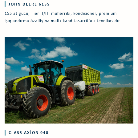
JOHN DEERE 6155
155 at gücü, Tier II/III mühərriki, kondisioner, premium
işıqlandırma özəlliyinə malik kənd təsərrüfatı texnikasıdır
CLASS AXION 940