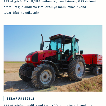
183 at gücü, Tier II/IIIA mühərriki, kondisioner, GPS sistemi,
premium işıqlandırma kimi özəlliyə malik müasir kənd
təsərrüfatı texnikasıdır
BELARUS1523.2
148 at gücünə malik kənd təsərrüfatı əməliyyatlarında və