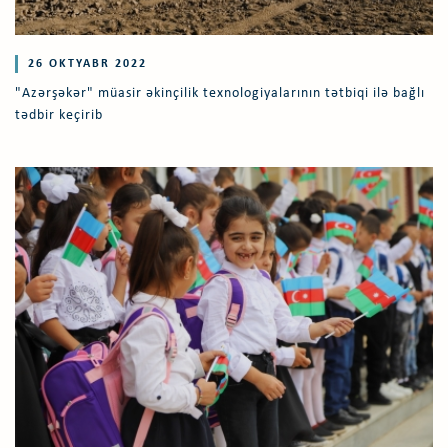
26 OKTYABR 2022
"Azərşəkər" müasir əkinçilik texnologiyalarının tətbiqi ilə bağlı
tədbir keçirib