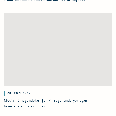
28 İYUN 2022
Media nümayəndələri Şəmkir rayonunda yerləşən
təsərrüfatımızda olublar