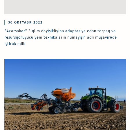
30 OKTYABR 2022
"Azərşəkər" "İqlim dəyişikliyinə adaptasiya edən torpaq və
resursqoruyucu yeni texnikaların nümayişi" adlı müşavirədə
iştirak edib