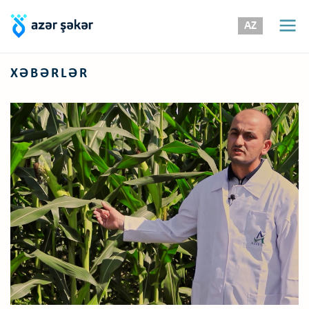
AZ
XƏBƏRLƏR