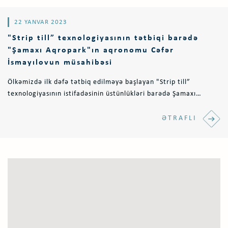
22 YANVAR 2023
"Strip till” texnologiyasının tətbiqi barədə
"Şamaxı Aqropark"ın aqronomu Cəfər
İsmayılovun müsahibəsi
Ölkəmizdə ilk dəfə tətbiq edilməyə başlayan "Strip till”
texnologiyasının istifadəsinin üstünlükləri barədə Şamaxı
Aqropark"ın Aqronomu Cəfər..
ƏTRAFLI