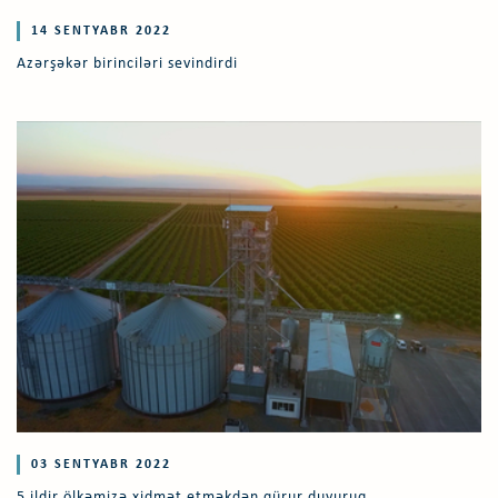
14 SENTYABR 2022
Azərşəkər birinciləri sevindirdi
03 SENTYABR 2022
5 ildir ölkəmizə xidmət etməkdən qürur duyuruq