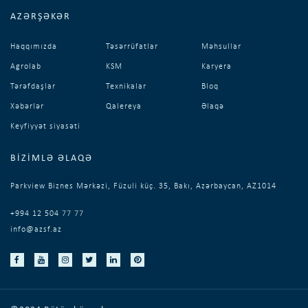
AZƏRŞƏKƏR
Haqqımızda
Təsərrüfatlar
Məhsullar
Agrolab
KSM
Karyera
Tərəfdaşlar
Texnikalar
Bloq
Xəbərlər
Qalereya
Əlaqə
Keyfiyyət siyasəti
BIZIMLƏ ƏLAQƏ
Parkview Biznes Mərkəzi, Füzuli küç. 35, Bakı, Azərbaycan, AZ1014
+994 12 504 77 77
info@azsf.az