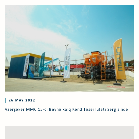
26 MAY 2022
Azərşəkər MMC 15-ci Beynəlxalq Kənd Təsərrüfatı Sərgisində