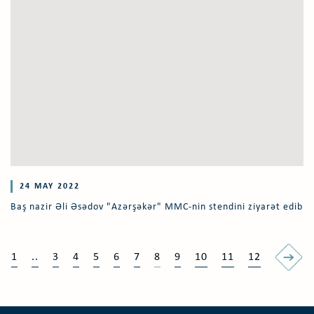
24 MAY 2022
Baş nazir Əli Əsədov "Azərşəkər" MMC-nin stendini ziyarət edib
1
..
3
4
5
6
7
8
9
10
11
12