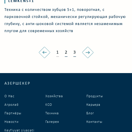
LEMKEN5+1
Техника с количеством зубцов 5+1, поворотная, с
парковочной стойкой, механически регулирующая рабочую
глубину, с анти-шоковой системой является незаменимым
плугом для современных хозяйств
1
2
3
АЗЕРШЕКЕР
О Нас
Хозяйства
Продукты
Агролаб
KCO
Карьера
Партнёры
Техника
Блог
Новости
Галерея
Контакты
Keyfiyyət siyasəti