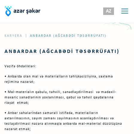
AZ
|
KARYERA
ANBARDAR (AĞCABƏDI TƏSƏRRÜFATI)
ANBARDAR (AĞCABƏDI TƏSƏRRÜFATI)
Vəzifə öhdəlikləri:
• Anbarda olan mal və materialların təhlükəsizliyinə, saxlama
rejiminə nəzarət;
• Mal-materialın qəbulu, təhvili, sənədləşdirilməsi və mədaxil-
məxaric sənədlərinin yoxlanılması, qəbul və təhvil qaydalarına
riayət etmək;
• Anbar sahələrindən səmərəli istifadə, materialların
axtarılmasının, sayım zamanı sayılmasının asanlaşdırılması və
tezləşdirilməsi nəzərə alınmaqla anbarda mal-material düzülüşünə
nəzarət etmək;