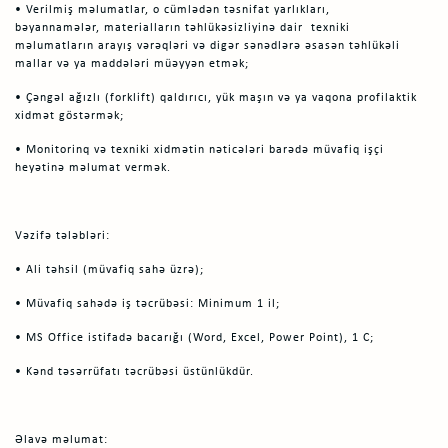
• Verilmiş məlumatlar, o cümlədən təsnifat yarlıkları,
bəyannamələr, materialların təhlükəsizliyinə dair texniki
məlumatların arayış vərəqləri və digər sənədlərə əsasən təhlükəli
mallar və ya maddələri müəyyən etmək;
• Çəngəl ağızlı (forklift) qaldırıcı, yük maşın və ya vaqona profilaktik
xidmət göstərmək;
• Monitorinq və texniki xidmətin nəticələri barədə müvafiq işçi
heyətinə məlumat vermək.
Vəzifə tələbləri:
• Ali təhsil (müvafiq sahə üzrə);
• Müvafiq sahədə iş təcrübəsi: Minimum 1 il;
• MS Office istifadə bacarığı (Word, Excel, Power Point), 1 C;
• Kənd təsərrüfatı təcrübəsi üstünlükdür.
Əlavə məlumat: