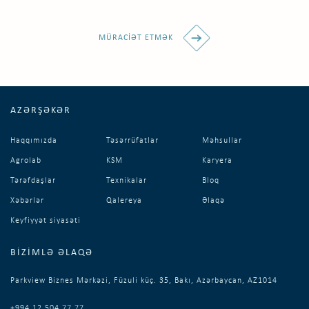
MÜRACIƏT ETMƏK
AZƏRŞƏKƏR
Haqqımızda
Təsərrüfatlar
Məhsullar
Agrolab
KSM
Karyera
Tərəfdaşlar
Texnikalar
Bloq
Xəbərlər
Qalereya
Əlaqə
Keyfiyyət siyasəti
BIZIMLƏ ƏLAQƏ
Parkview Biznes Mərkəzi, Füzuli küç. 35, Bakı, Azərbaycan, AZ1014
+994 12 504 77 77