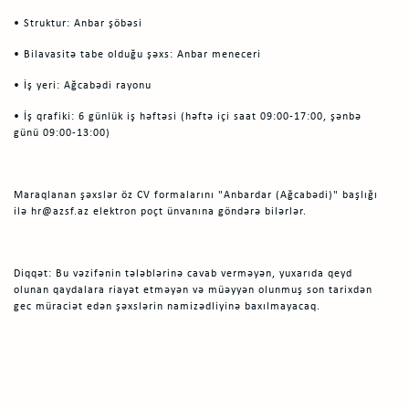
• Struktur: Anbar şöbəsi
• Bilavasitə tabe olduğu şəxs: Anbar meneceri
• İş yeri: Ağcabədi rayonu
• İş qrafiki: 6 günlük iş həftəsi (həftə içi saat 09:00-17:00, şənbə
günü 09:00-13:00)
Maraqlanan şəxslər öz CV formalarını "Anbardar (Ağcabədi)" başlığı
ilə hr@azsf.az elektron poçt ünvanına göndərə bilərlər.
Diqqət: Bu vəzifənin tələblərinə cavab verməyən, yuxarıda qeyd
olunan qaydalara riayət etməyən və müəyyən olunmuş son tarixdən
gec müraciət edən şəxslərin namizədliyinə baxılmayacaq.