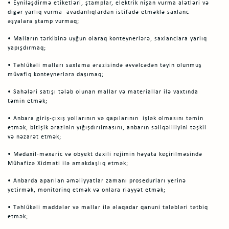
• Eyniləşdirmə etiketləri, ştamplar, elektrik nişan vurma alətləri və
digər yarlıq vurma avadanlıqlardan istifadə etməklə saxlanc
əşyalara ştamp vurmaq;
• Malların tərkibinə uyğun olaraq konteynerlərə, saxlanclara yarlıq
yapışdırmaq;
• Təhlükəli malları saxlama ərazisində əvvəlcədən təyin olunmuş
müvafiq konteynerlərə daşımaq;
• Sahələri satışı tələb olunan mallar və materiallar ilə vaxtında
təmin etmək;
• Anbara giriş-çıxış yollarının və qapılarının işlək olmasını təmin
etmək, bitişik ərazinin yığışdırılmasını, anbarın səliqəliliyini təşkil
və nəzarət etmək;
• Mədaxil-məxaric və obyekt daxili rejimin həyata keçirilməsində
Mühafizə Xidməti ilə əməkdaşlıq etmək;
• Anbarda aparılan əməliyyatlar zamanı prosedurları yerinə
yetirmək, monitorinq etmək və onlara riayyət etmək;
• Təhlükəli maddələr və mallar ilə əlaqədar qanuni tələbləri tətbiq
etmək;