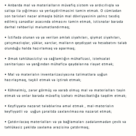
• Anbarda mal və materialların müvafiq sistem və ardıcıllıqla və
səliqə ilə yığılması və yerləşdirilməsini təmin etmək. O cümlədən
son tarixləri nəzər almaqla bütün mal dövriyyəsinin yalnız təsdiq
edilmiş sənədlər əsasında olmasını təmin etmək, istisnalar barədə
dərhal rəhbərliyi məlumatlandırmaq;
• İstifadə olunan və ya verilən əmlak siyahıları, qiymət siyahıları,
çatışmazlıqlar, yüklər, xərclər, malların qeydiyyat və hesabatını tələb
olunduğu halda hazırlamaq və aparmaq;
• Əmək təhlükəsizliyi və sağlamlığın mühafizəsi, istehsalat
sanitariyası və yanğından mühafizə qaydalarına riayət etmək;
• Mal və materialın inventarizasiyasına təlimatlara uyğun
hazırlaşmaq, təşkil etmək və iştirak etmək;
• Köhnəlmiş, zərər görmüş və xarab olmuş mal və materialları təyin
etmək və onlar barədə müvafiq izahatı mühasibatlığa təqdim etmək;
• Keyfiyyətə nəzarət tələblərinə əməl etmək , mal-materialın
keyfiyyətli və uyğun şəraitdə saxlanılmasına nəzarət etmək;
• Çatdırılacaq materialları və ya bağlamaları zədələnmədən çevik və
təhlükəsiz şəkildə saxlama ərazisinə çatdırmaq;