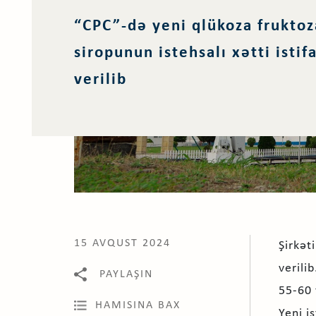
“CPC”-də yeni qlükoza fruktoz
siropunun istehsalı xətti isti
verilib
15 AVQUST 2024
Şirkət
verili
PAYLAŞIN
55-60 
HAMISINA BAX
Yeni i