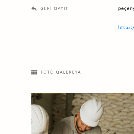
peçeny
GERI QAYIT
https
FOTO QALEREYA