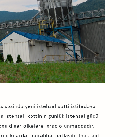
isəsində yeni istehsal xətti istifadəyə
n istehsalı xəttinin günlük istehsal gücü
oxu digər ölkələrə ixrac olunmaqdadır.
ri içkilərdə, mürəbbə, qatlaşdırılmış süd,