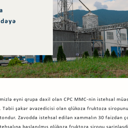
a
fadəyə
imizlə eyni qrupa daxil olan CPC MMC-nin istehsal müəss
b. Təbii şəkər əvəzedicisi olan qlükoza fruktoza siropunu
tondur. Zavodda istehsal edilən xammalın 30 faizdən ç
stehsalına başlanılmış qlükoza fruktoza siropu sərinləşdi