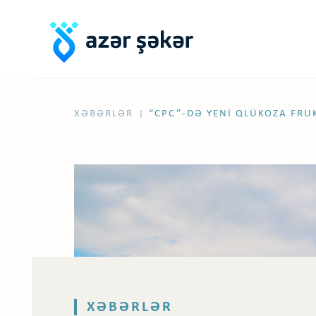
XƏBƏRLƏR
“CPC”-DƏ YENI QLÜKOZA FRUK
|
XƏBƏRLƏR