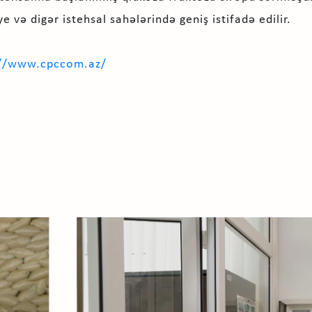
e və digər istehsal sahələrində geniş istifadə edilir.
://www.cpccom.az/