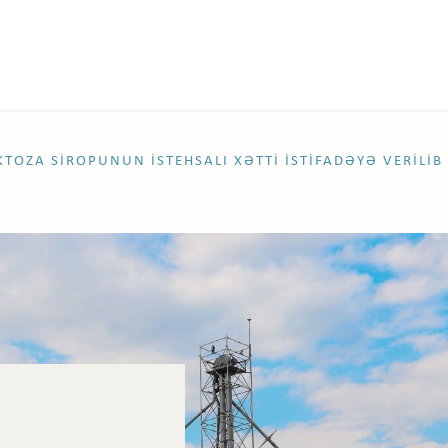
TOZA SIROPUNUN ISTEHSALI XƏTTI ISTIFADƏYƏ VERILIB