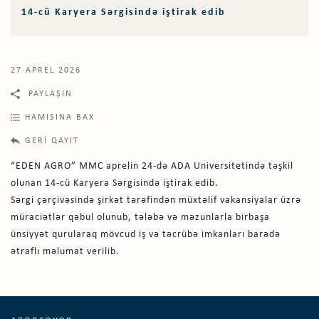
14-cü Karyera Sərgisində iştirak edib
27 APREL 2026
PAYLAŞIN
HAMISINA BAX
GERI QAYIT
“EDEN AGRO” MMC aprelin 24-də ADA Universitetində təşkil
olunan 14-cü Karyera Sərgisində iştirak edib.
Sərgi çərçivəsində şirkət tərəfindən müxtəlif vakansiyalar üzrə
müraciətlər qəbul olunub, tələbə və məzunlarla birbaşa
ünsiyyət qurularaq mövcud iş və təcrübə imkanları barədə
ətraflı məlumat verilib.