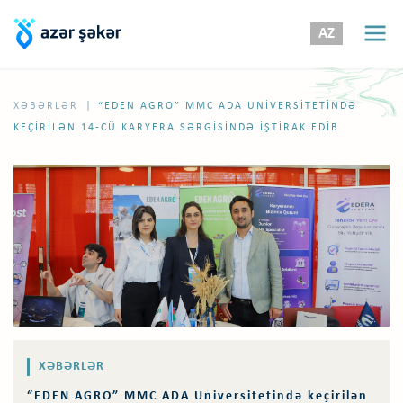
AZ
|
XƏBƏRLƏR
“EDEN AGRO” MMC ADA UNIVERSITETINDƏ
KEÇIRILƏN 14-CÜ KARYERA SƏRGISINDƏ IŞTIRAK EDIB
XƏBƏRLƏR
“EDEN AGRO” MMC ADA Universitetində keçirilən