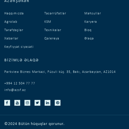
AZƏRŞƏKƏR
Haqqımızda
Təsərrüfatlar
Məhsullar
Agrolab
KSM
Karyera
Tərəfdaşlar
Texnikalar
Bloq
Xəbərlər
Qalereya
Əlaqə
Keyfiyyət siyasəti
BIZIMLƏ ƏLAQƏ
Parkview Biznes Mərkəzi, Füzuli küç. 35, Bakı, Azərbaycan, AZ1014
+994 12 504 77 77
info@azsf.az
©2024 Bütün hüquqlar qorunur.