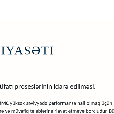
IYASƏTI
fatı proseslərinin idarə edilməsi.
 MMC
yüksək səviyyədə performansa nail olmaq üçün b
rinə və müvafiq tələblərinə riayət etməyə borcludur. 