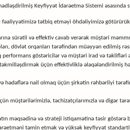
ədləşdirilmiş Keyfiyyət İdarəetmə Sistemi əsasında st
ı fəaliyyətimizə tətbiq etməyi öhdəliyimizə götürürük
rına sürətli və effektiv cavab verərək müştəri məmm
lan, dövlət orqanları tərəfindən müəyyən edilmiş rə
q performans göstəricilər və müştəri irad və təkliflər
 təkmilləşdirmək üçün effektivliklə əlaqələndirilmiş hə
ə hədəflərə nail olmaq üçün şirkətin rəhbərliyi tərəf
n müştərilərimizlə, təchizatçılarımızla və digər tərəflə
tın məqsədinə və strateji istiqamətinə təsir göstərə 
darəetməni təmin etmək və yüksək keyfiyyət standartla