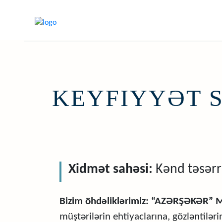
KEYFIYYƏT S
Xidmət sahəsi:
Kənd təsərrü
Bizim öhdəliklərimiz: “AZƏRŞƏKƏR”
müştərilərin ehtiyaclarına, gözləntilə