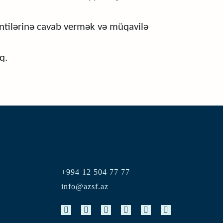
əntilərinə cavab vermək və müqavilə
q.
+994 12 504 77 77
info@azsf.az