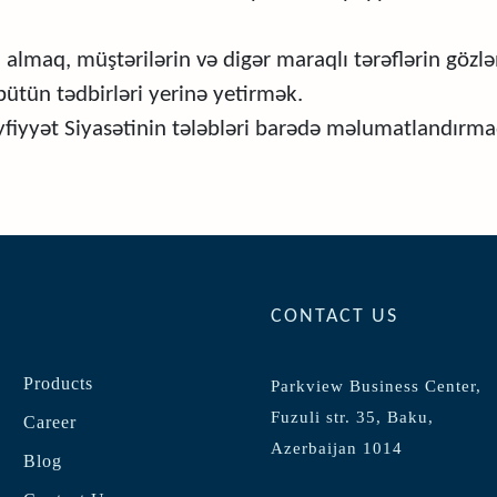
 almaq, müştərilərin və digər maraqlı tərəflərin gözl
ütün tədbirləri yerinə yetirmək.
yfiyyət Siyasətinin tələbləri barədə məlumatlandırma
CONTACT US
Products
Parkview Business Center,
Fuzuli str. 35, Baku,
Career
Azerbaijan 1014
Blog