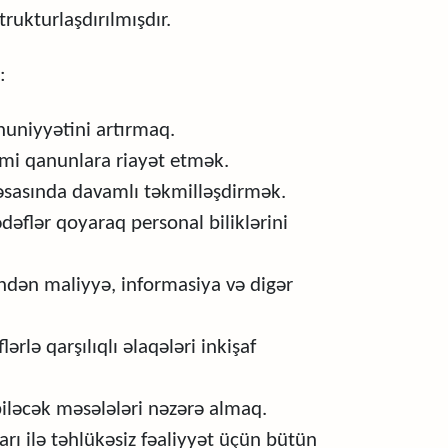
rukturlaşdırılmışdır.
:
nuniyyətini artırmaq.
smi qanunlara riayət etmək.
i əsasında davamlı təkmilləşdirmək.
dəflər qoyaraq personal biliklərini
indən maliyyə, informasiya və digər
rlə qarşılıqlı əlaqələri inkişaf
biləcək məsələləri nəzərə almaq.
rı ilə təhlükəsiz fəaliyyət üçün bütün