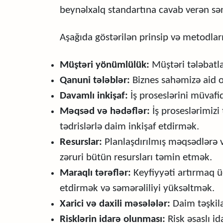
beynəlxalq standartına cavab verən sən
Aşağıda göstərilən prinsip və metodlar
Müştəri yönümlülük:
Müştəri tələbatla
Qanuni tələblər:
Biznes sahəmizə aid o
Davamlı inkişaf:
İş proseslərini müvafi
Məqsəd və hədəflər:
İş proseslərimizi
tədrislərlə daim inkişaf etdirmək.
Resurslar:
Planlaşdırılmış məqsədlərə v
zəruri bütün resursları təmin etmək.
Maraqlı tərəflər:
Keyfiyyəti artırmaq üçü
etdirmək və səmərəliliyi yüksəltmək.
Xarici və daxili məsələlər:
Daim təşkila
Risklərin idarə olunması:
Risk əsaslı i