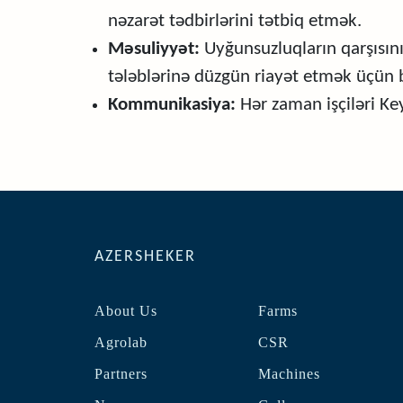
nəzarət tədbirlərini tətbiq etmək.
Məsuliyyət:
Uyğunsuzluqların qarşısını
tələblərinə düzgün riayət etmək üçün b
Kommunikasiya:
Hər zaman işçiləri Ke
AZERSHEKER
About Us
Farms
Agrolab
CSR
Partners
Machines